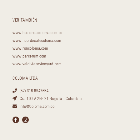
VER TAMBIÉN
www.haciendacoloma.com.co
www.licordecafecoloma.com
www.roncoloma.com
www.parcerum.com
www.valdiviesovineyard.com
COLOMA LTDA
(57) 316 6947654
Cra 100 # 25F-21 Bogotá - Colombia
info@coloma.com.co
F
I
a
n
c
s
e
t
b
a
o
g