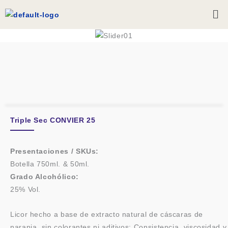
Skip
Me
to
content
Triple Sec CONVIER 25
Presentaciones / SKUs:
Botella 750ml. & 50ml.
Grado Alcohólico:
25% Vol.
Licor hecho a base de extracto natural de cáscaras de
naranja, sin colorantes ni aditivos; Consistencia, viscosidad y