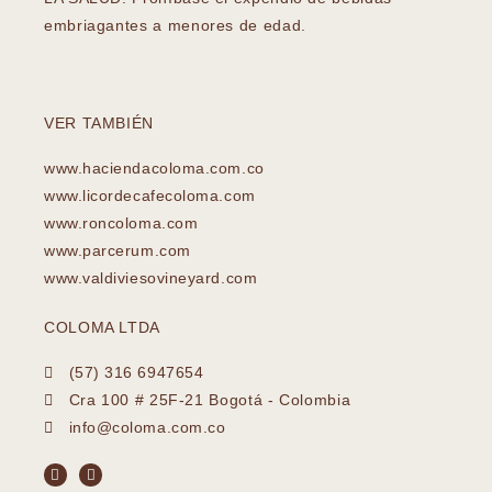
embriagantes a menores de edad.
VER TAMBIÉN
www.haciendacoloma.com.co
www.licordecafecoloma.com
www.roncoloma.com
www.parcerum.com
www.valdiviesovineyard.com
COLOMA LTDA
(57) 316 6947654
Cra 100 # 25F-21 Bogotá - Colombia
info@coloma.com.co
F
I
a
n